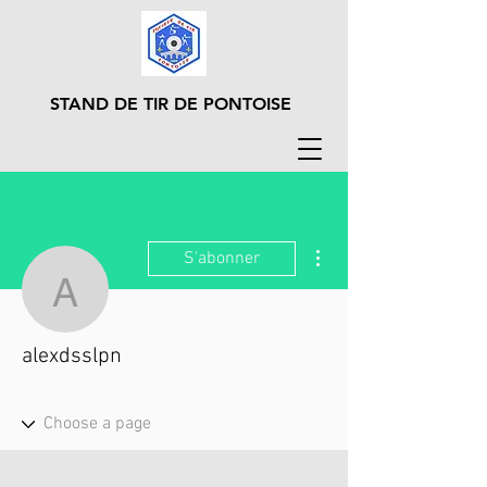
STAND DE TIR DE PONTOISE
Plus d'actions
S'abonner
alexdsslpn
alexdsslpn